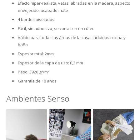
Efecto hiper-realista, vetas labradas en la madera, aspecto
envejecido, acabado mate
El Blog
Cesped artificial
Vinílicas
Textiles
Cornisas Orac
Placas de techo
Siliconas
Pinwall
My Wall
Outlet Krono Original
4 bordes biselados
Empresa
Felpudos y estriberas de caucho
Aislantes
Infantil – Juvenil
Molduras Orac
Piedras
Corcho de suelo
FotoMurales
Galea Floor
Gerflor
Fácil, sin adhesivo, se corta con un cúter
Válido para todas las áreas de la casa, incluidas cocina y
Rodapié
Cocinas / Baños
Zócalos
Contacto
Jarrones y objetos 3D
Rollos y Planchas Industriales
Frisos
Outlet Wineo
Vycover
Suelos
baño
Espesor total: 2mm
Juntas de Remate
Perfiles de iluminación indirecta
Estanterias
Purefloor
Depron para paredes
Rodapié laminado
DB Cover
Espesor de la capa de uso: 0,2 mm
Productos de mantenimiento
Catálogos Orac
Rodapié aglomerado
Laminadas
Provent
Peso: 3920 gr/m²
Garantía de 10 años
Rodapié crudo
Metalicas
Bona Care
Izoboard
Ambientes Senso
Rodapié lacado
PVC
La Solucion
Finsa