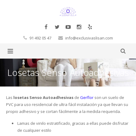
91 492 05 47
info@exclusivaslisan.com
Productos
Losetas Senso Autoadhesivas
Tarimas
Complementos
Papel Pintado
Molduras Decorativas Decosa
Tarimas a la carta
Las
losetas Senso Autoadhesivas
de
Gerflor
son un suelo de
PVC para uso residencial de ultra fácil instalación ya que llevan su
Glamora
Pegamentos
Flotante
Exclusivos
Cornisas
propio adhesivo y se cortan fácilmente a la medida requerida.
Orac
Corcho
Laminadas
Decoración Moderno-Clásico
Vigas
Hb Fuller
Baltic Wood
Lamas de vinilo estratificado, gracias a ellas puede disfrutar
de cualquier estilo
Sueños de Cigüeña
Revestimientos de pared
Macizas
Contract
Revestimientos 3D
Rosetones
Masillas
Corcho de pared
Boen
FinFloor