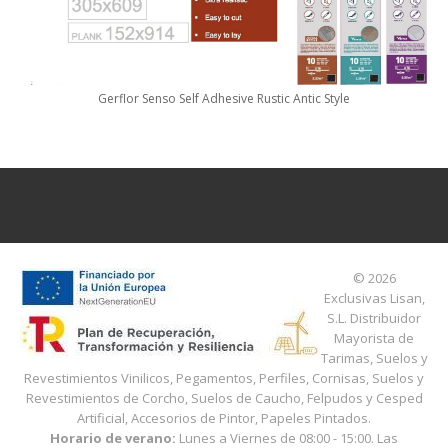
Gerflor Senso Self Adhesive Rustic Antic Style
© 2026
Exclusivas Lisan,
S.L.
Distribuidor
Mayorista de
Tarimas, Suelos y
Revestimientos Vinilicos, Pegamentos, Perfiles, Cornisas, Suelos y
Revestimientos de Corcho, Suelos de Caucho, Felpudos y Cesped
Artificial, Accesorios de Pintor, Papeles Pintados.
Horario de verano:
Lunes a Viernes de 08:00 - 15:00
. Las