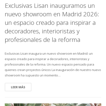
Exclusivas Lisan inauguramos un
El Blog
Cesped artificial
Vinílicas
Textiles
Cornisas Orac
Placas de techo
Siliconas
Pinwall
My Wall
Outlet Krono Original
nuevo showroom en Madrid 2026:
un espacio creado para inspirar a
Empresa
Felpudos y estriberas de caucho
Aislantes
Infantil – Juvenil
Molduras Orac
Piedras
Corcho de suelo
FotoMurales
Galea Floor
Gerflor
decoradores, interioristas y
Rodapié
Cocinas / Baños
Zócalos
Contacto
Jarrones y objetos 3D
Rollos y Planchas Industriales
Frisos
Outlet Wineo
Vycover
Suelos
profesionales de la reforma
Juntas de Remate
Perfiles de iluminación indirecta
Estanterias
Purefloor
Depron para paredes
Rodapié laminado
DB Cover
Exclusivas Lisan inaugura un nuevo showroom en Madrid: un
Productos de mantenimiento
Catálogos Orac
Rodapié aglomerado
Laminadas
Provent
espacio creado para inspirar a decoradores, interioristas y
profesionales de la reforma. Un nuevo espacio pensado para
Rodapié crudo
Metalicas
Bona Care
Izoboard
quienes crean proyectos únicos La inauguración de nuestro nuevo
showroom ha supuesto un momento…
Rodapié lacado
PVC
La Solucion
Finsa
LEER MÁS