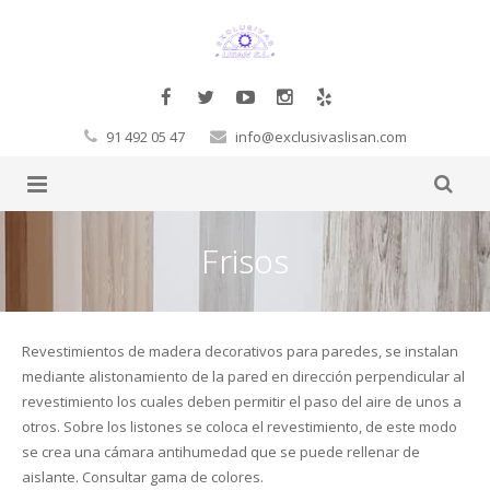
91 492 05 47
info@exclusivaslisan.com
Productos
Frisos
Tarimas
Complementos
Papel Pintado
Molduras Decorativas Decosa
Tarimas a la carta
Revestimientos de madera decorativos para paredes, se instalan
mediante alistonamiento de la pared en dirección perpendicular al
Glamora
Pegamentos
Flotante
Exclusivos
Cornisas
revestimiento los cuales deben permitir el paso del aire de unos a
otros. Sobre los listones se coloca el revestimiento, de este modo
Orac
Corcho
Laminadas
Decoración Moderno-Clásico
Vigas
Hb Fuller
Baltic Wood
se crea una cámara antihumedad que se puede rellenar de
aislante. Consultar gama de colores.
Sueños de Cigüeña
Revestimientos de pared
Macizas
Contract
Revestimientos 3D
Rosetones
Masillas
Corcho de pared
Boen
FinFloor