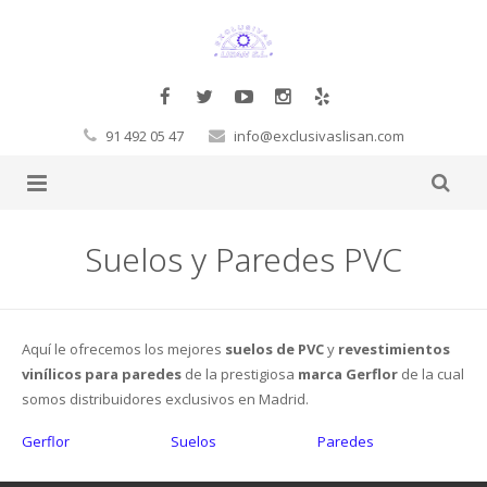
91 492 05 47
info@exclusivaslisan.com
Productos
Suelos y Paredes PVC
Tarimas
Complementos
Papel Pintado
Molduras Decorativas Decosa
Tarimas a la carta
Aquí le ofrecemos los mejores
suelos de PVC
y
revestimientos
vinílicos para paredes
de la prestigiosa
marca Gerflor
de la cual
Glamora
Pegamentos
Flotante
Exclusivos
Cornisas
somos distribuidores exclusivos en Madrid.
Orac
Corcho
Laminadas
Decoración Moderno-Clásico
Vigas
Hb Fuller
Baltic Wood
Gerflor
Suelos
Paredes
Sueños de Cigüeña
Revestimientos de pared
Macizas
Contract
Revestimientos 3D
Rosetones
Masillas
Corcho de pared
Boen
FinFloor