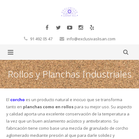
91 492 05 47
info@exclusivaslisan.com
Productos
Rollos y Planchas Industriales
Tarimas
Complementos
Papel Pintado
Molduras Decorativas Decosa
Tarimas a la carta
El
corcho
es un producto natural e inocuo que se transforma
tanto en
planchas como en rollos
para su mejor uso. Su aspecto
Glamora
Pegamentos
Flotante
Exclusivos
Cornisas
y calidad aporta una excelente conservación de la temperatura a
la vez que un buen aislamiento acústico y antivibratorio. Su
Orac
Corcho
Laminadas
Decoración Moderno-Clásico
Vigas
Hb Fuller
Baltic Wood
fabricación tiene como base una mezcla de granulado de corcho
aglomerado mediante presión al que para darle solidez y
Sueños de Cigüeña
Revestimientos de pared
Macizas
Contract
Revestimientos 3D
Rosetones
Masillas
Corcho de pared
Boen
FinFloor