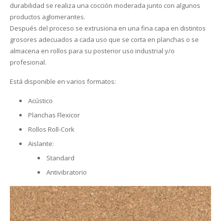
durabilidad se realiza una cocción moderada junto con algunos
productos aglomerantes.
El Blog
Cesped artificial
Vinílicas
Textiles
Cornisas Orac
Placas de techo
Siliconas
Pinwall
My Wall
Outlet Krono Original
Después del proceso se extrusiona en una fina capa en distintos
grosores adecuados a cada uso que se corta en planchas o se
Empresa
Felpudos y estriberas de caucho
Aislantes
Infantil – Juvenil
Molduras Orac
Piedras
Corcho de suelo
FotoMurales
Galea Floor
Gerflor
almacena en rollos para su posterior uso industrial y/o
profesional.
Rodapié
Cocinas / Baños
Zócalos
Contacto
Jarrones y objetos 3D
Rollos y Planchas Industriales
Frisos
Outlet Wineo
Vycover
Suelos
Está disponible en varios formatos:
Juntas de Remate
Perfiles de iluminación indirecta
Estanterias
Purefloor
Depron para paredes
Rodapié laminado
DB Cover
Acústico
Productos de mantenimiento
Catálogos Orac
Rodapié aglomerado
Laminadas
Provent
Planchas Flexicor
Rollos Roll-Cork
Rodapié crudo
Metalicas
Bona Care
Izoboard
Aislante:
Rodapié lacado
PVC
La Solucion
Finsa
Standard
Antivibratorio