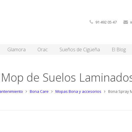
91 492 05 47
Glamora
Orac
Sueños de Cigüeña
El Blog
 Mop de Suelos Laminados
antenimiento
Bona Care
Mopas Bona y accesorios
Bona Spray 