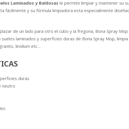
elos Laminados y Baldosas
le permite limpiar y mantener su su
 fácilmente y su fórmula limpiadora esta especialmente diseñad
plazar de un lado para otro el cubo y la fregona, Bona Spray Mop 
ara suelos laminados y superficies duras de Bona Spray Mop, limpia
granito, linolium etc…
TICAS
perficies duras
H neutro
les