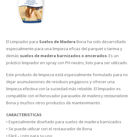
El Blog
Cesped artificial
Vinílicas
Textiles
Cornisas Orac
Placas de techo
Siliconas
Pinwall
My Wall
Outlet Krono Original
Empresa
Felpudos y estriberas de caucho
Aislantes
Infantil – Juvenil
Molduras Orac
Piedras
Corcho de suelo
FotoMurales
Galea Floor
Gerflor
Rodapié
Cocinas / Baños
Zócalos
Contacto
Jarrones y objetos 3D
Rollos y Planchas Industriales
Frisos
Outlet Wineo
Vycover
Suelos
El Limpiador para
Suelos de Madera
Bona ha sido desarrollado
especialmente para una limpieza eficaz del parquet o tarima y
Juntas de Remate
Perfiles de iluminación indirecta
Estanterias
Purefloor
Depron para paredes
Rodapié laminado
DB Cover
demás
suelos de madera
barnizados o encerados
. Es un
práctico limpiador en spray con PH neutro, listo para ser utilizado.
Productos de mantenimiento
Catálogos Orac
Rodapié aglomerado
Laminadas
Provent
Este producto de limpieza está especialmente formulado para no
dejar acumulaciones de residuos pegajosos y ofrecer una
Rodapié crudo
Metalicas
Bona Care
Izoboard
limpieza efectiva con la suciedad más rebelde. El limpiador es
compatible con el Renovador para
suelos de madera y restauradores
Rodapié lacado
PVC
La Solucion
Finsa
Bona y muchos otros productos de mantenimiento.
CARACTERISTICAS
• Especialmente diseñado para suelos de madera barnizados
• Se puede utilizar con el restaurador de Bona
• Fácil – Listo para su uso