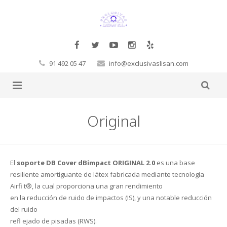
91 492 05 47
info@exclusivaslisan.com
Productos
Original
Tarimas
Complementos
Papel Pintado
Molduras Decorativas Decosa
Tarimas a la carta
El
soporte DB Cover dBimpact ORIGINAL 2.0
es una base
resiliente amortiguante de látex fabricada mediante tecnología
Glamora
Pegamentos
Flotante
Exclusivos
Cornisas
Airfi t®, la cual proporciona una gran rendimiento
en la reducción de ruido de impactos (IS), y una notable reducción
Orac
Corcho
Laminadas
Decoración Moderno-Clásico
Vigas
Hb Fuller
Baltic Wood
del ruido
refl ejado de pisadas (RWS).
Sueños de Cigüeña
Revestimientos de pared
Macizas
Contract
Revestimientos 3D
Rosetones
Masillas
Corcho de pared
Boen
FinFloor