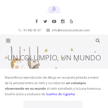
91 492 05 47
info@exclusivaslisan.com
Productos
UN COLUMPIO, UN MUNDO
Tarimas
Complementos
Papel Pintado
Molduras Decorativas Decosa
Tarimas a la carta
Maravillosa reproducción de dibujo en acuarela pintada a mano
de la amistad entre un niño y su robot en
un columpio
Glamora
Pegamentos
Flotante
Exclusivos
Cornisas
observando en su mundo
el cielo estrellado y la Luna luminosa.
Diseño único y exclusivo de
Sueños de Cigüeña
.
Orac
Corcho
Laminadas
Decoración Moderno-Clásico
Vigas
Hb Fuller
Baltic Wood
Sueños de Cigüeña
Revestimientos de pared
Macizas
Contract
Revestimientos 3D
Rosetones
Masillas
Corcho de pared
Boen
FinFloor