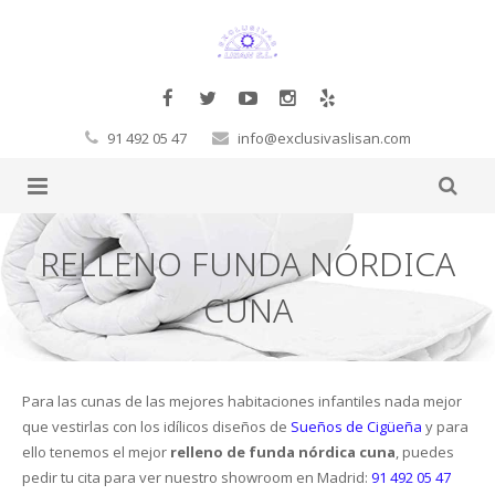
91 492 05 47
info@exclusivaslisan.com
Productos
RELLENO FUNDA NÓRDICA
Tarimas
Complementos
CUNA
Papel Pintado
Molduras Decorativas Decosa
Tarimas a la carta
Glamora
Pegamentos
Flotante
Exclusivos
Cornisas
Para las cunas de las mejores habitaciones infantiles nada mejor
que vestirlas con los idílicos diseños de
Sueños de Cigüeña
y para
Orac
Corcho
Laminadas
Decoración Moderno-Clásico
Vigas
Hb Fuller
Baltic Wood
ello tenemos el mejor
relleno de funda nórdica cuna
, puedes
pedir tu cita para ver nuestro showroom en Madrid:
91 492 05 47
Sueños de Cigüeña
Revestimientos de pared
Macizas
Contract
Revestimientos 3D
Rosetones
Masillas
Corcho de pared
Boen
FinFloor