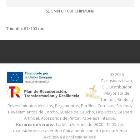
SDC VIN CH 001 CHIPMUNK
Tamaño
: 81×100 cm.
© 2026
Exclusivas Lisan,
S.L.
Distribuidor
Mayorista de
Tarimas, Suelos y
Revestimientos Vinilicos, Pegamentos, Perfiles, Cornisas, Suelos y
Revestimientos de Corcho, Suelos de Caucho, Felpudos y Cesped
Artificial, Accesorios de Pintor, Papeles Pintados.
Horario de verano:
Lunes a Viernes de 08:00 - 15:00
. Las
exposiciones se atienden únicamente con cita previa. Venta
exclusiva a profesionales
€