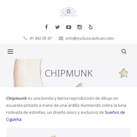
91 492 05 47
info@exclusivaslisan.com
Productos
CHIPMUNK
Tarimas
Complementos
Papel Pintado
Molduras Decorativas Decosa
Tarimas a la carta
Chipmunk
es una bonita y tierna reproducción de dibujo en
acuarela pintada a mano de una ardilla durmiendo sobre la luna
Glamora
Pegamentos
Flotante
Exclusivos
Cornisas
rodeada de estrellas, un diseño único y exclusivo de
Sueños de
Cigüeña
.
Orac
Corcho
Laminadas
Decoración Moderno-Clásico
Vigas
Hb Fuller
Baltic Wood
Sueños de Cigüeña
Revestimientos de pared
Macizas
Contract
Revestimientos 3D
Rosetones
Masillas
Corcho de pared
Boen
FinFloor