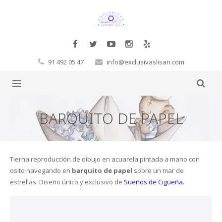
91 492 05 47
info@exclusivaslisan.com
Productos
BARQUITO DE PAPEL
Tarimas
Complementos
Papel Pintado
Molduras Decorativas Decosa
Tarimas a la carta
Tierna reproducción de dibujo en acuarela pintada a mano con
osito navegando en
barquito de papel
sobre un mar de
Glamora
Pegamentos
Flotante
Exclusivos
Cornisas
estrellas. Diseño único y exclusivo de
Sueños de Cigüeña
.
Orac
Corcho
Laminadas
Decoración Moderno-Clásico
Vigas
Hb Fuller
Baltic Wood
Sueños de Cigüeña
Revestimientos de pared
Macizas
Contract
Revestimientos 3D
Rosetones
Masillas
Corcho de pared
Boen
FinFloor