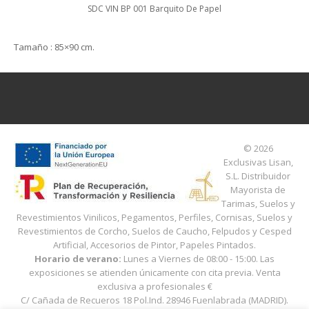
SDC VIN BP 001 Barquito De Papel
Tamaño
: 85×90 cm.
© 2026
Exclusivas Lisan,
S.L.
Distribuidor
Mayorista de
Tarimas, Suelos y
Revestimientos Vinilicos, Pegamentos, Perfiles, Cornisas, Suelos y
Revestimientos de Corcho, Suelos de Caucho, Felpudos y Cesped
Artificial, Accesorios de Pintor, Papeles Pintados.
Horario de verano:
Lunes a Viernes de 08:00 - 15:00
. Las
exposiciones se atienden únicamente con cita previa. Venta
exclusiva a profesionales
€
C/ Cañada de Recueros 18
Pol.Ind.
28946
Fuenlabrada
(
MADRID
).