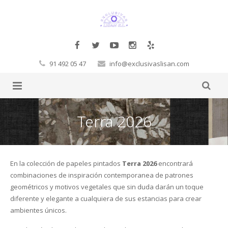
91 492 05 47
info@exclusivaslisan.com
Productos
Terra 2026
Tarimas
Complementos
Papel Pintado
Molduras Decorativas Decosa
Tarimas a la carta
En la colección de papeles pintados
Terra 2026
encontrará
combinaciones de inspiración contemporanea de patrones
Glamora
Pegamentos
Flotante
Exclusivos
Cornisas
geométricos y motivos vegetales que sin duda darán un toque
diferente y elegante a cualquiera de sus estancias para crear
Orac
Corcho
Laminadas
Decoración Moderno-Clásico
Vigas
Hb Fuller
Baltic Wood
ambientes únicos.
Sueños de Cigüeña
Revestimientos de pared
Macizas
Contract
Revestimientos 3D
Rosetones
Masillas
Corcho de pared
Boen
FinFloor