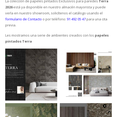
La colección de papeles pintados Exclusivos para paredes
Terra
2026
está ya disponible en nuestro almacén mayorista y puede
El Blog
Cesped artificial
Vinílicas
Textiles
Cornisas Orac
Placas de techo
Siliconas
Pinwall
My Wall
Outlet Krono Original
verla en nuestro showroom, solicítenos el catálogo usando el
formulario de Contacto
o por teléfono:
91 492 05 47
para una cita
Empresa
Felpudos y estriberas de caucho
Aislantes
Infantil – Juvenil
Molduras Orac
Piedras
Corcho de suelo
FotoMurales
Galea Floor
Gerflor
previa.
Les mostramos una serie de ambientes creados con los
Rodapié
Cocinas / Baños
Zócalos
Contacto
Jarrones y objetos 3D
Rollos y Planchas Industriales
Frisos
Outlet Wineo
Vycover
Suelos
papeles
pintados Terra
Juntas de Remate
Perfiles de iluminación indirecta
Estanterias
Purefloor
Depron para paredes
Rodapié laminado
DB Cover
Productos de mantenimiento
Catálogos Orac
Rodapié aglomerado
Laminadas
Provent
Rodapié crudo
Metalicas
Bona Care
Izoboard
Rodapié lacado
PVC
La Solucion
Finsa