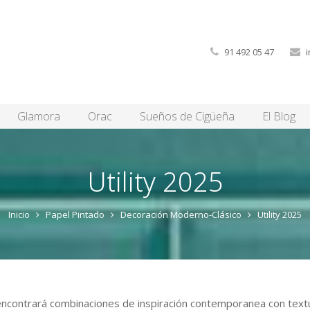
91 492 05 47
Glamora
Orac
Sueños de Cigüeña
El Blog
Utility 2025
Inicio
Papel Pintado
Decoración Moderno-Clásico
Utility 2025
ncontrará combinaciones de inspiración contemporanea con text