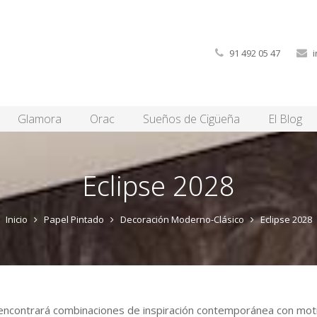
91 492 05 47
Glamora
Orac
Sueños de Cigüeña
El Blog
Eclipse 2028
Inicio
Papel Pintado
Decoración Moderno-Clásico
Eclipse 2028
ncontrará combinaciones de inspiración contemporánea con moti