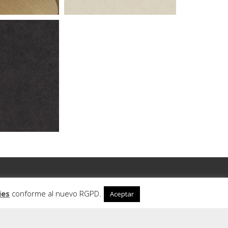
ies
conforme al nuevo RGPD.
Aceptar
ientos Vinilicos, Pegamentos, Perfiles, Cornisas, Suelos y
rios de Pintor, Papeles Pintados.