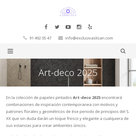
91 492 05 47
info@exclusivaslisan.com
Productos
Art-deco 2025
Tarimas
Complementos
Papel Pintado
Molduras Decorativas Decosa
Tarimas a la carta
En la colección de papeles pintados
Art-deco 2025
encontrará
combinaciones de inspiración contemporanea con motivos y
Glamora
Pegamentos
Flotante
Exclusivos
Cornisas
patrones florales y geométricos de ése periodo de principios del S.
XX que sin duda darán un toque fresco y elegante a cualquiera de
Orac
Corcho
Laminadas
Decoración Moderno-Clásico
Vigas
Hb Fuller
Baltic Wood
sus estancias para crear ambientes únicos.
Sueños de Cigüeña
Revestimientos de pared
Macizas
Contract
Revestimientos 3D
Rosetones
Masillas
Corcho de pared
Boen
FinFloor