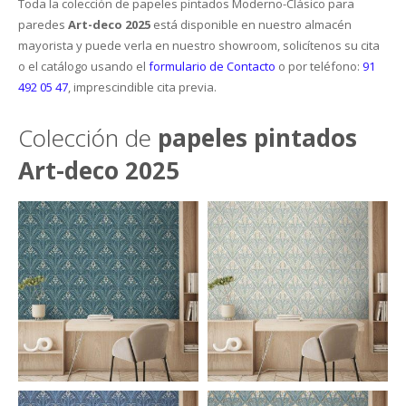
Toda la colección de papeles pintados Moderno-Clásico para
paredes
Art-deco 2025
está disponible en nuestro almacén
El Blog
Cesped artificial
Vinílicas
Textiles
Cornisas Orac
Placas de techo
Siliconas
Pinwall
My Wall
Outlet Krono Original
mayorista y puede verla en nuestro showroom, solicítenos su cita
o el catálogo usando el
formulario de Contacto
o por teléfono:
91
Empresa
Felpudos y estriberas de caucho
Aislantes
Infantil – Juvenil
Molduras Orac
Piedras
Corcho de suelo
FotoMurales
Galea Floor
Gerflor
492 05 47
, imprescindible cita previa.
Rodapié
Cocinas / Baños
Zócalos
Contacto
Jarrones y objetos 3D
Rollos y Planchas Industriales
Frisos
Outlet Wineo
Vycover
Suelos
Colección de
papeles pintados
Art-deco 2025
Juntas de Remate
Perfiles de iluminación indirecta
Estanterias
Purefloor
Depron para paredes
Rodapié laminado
DB Cover
Productos de mantenimiento
Catálogos Orac
Rodapié aglomerado
Laminadas
Provent
Rodapié crudo
Metalicas
Bona Care
Izoboard
Rodapié lacado
PVC
La Solucion
Finsa